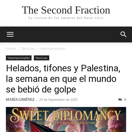
The Second Fraction
La revista de los amantes del buen vivir
Home
Noticias
Internacionales
Internacionales
Noticias
Helados, tifones y Palestina,
la semana en que el mundo
se bebió de golpe
-
23 de September de 2025
0
MARÍA GIMÉNEZ