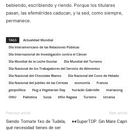
bebiendo, escribiendo y riendo. Porque los titulares
pasan, las efemérides caducan, y la sed, como siempre,
permanece.
TAGS
Actualidad Mundial
Día Interamericano de las Relaciones Públicas
Día Internacional de Investigación contra el Cáncer
Día Mundial de la Leche Escolar
Día Mundial del Turismo
Día Nacional de los Trabajadores del Servicio de Alimentos
Día Nacional del Chocolate Blanco
Día Nacional del Cono de Helado
Día Nacional del Jubileo de las Cerezas
economía
Francia
geopolítica
Hug a Vegetarian Day
huracán Gabrielle
mariacong
ONU
Palestina
Suiza
tifón Ragasa
Turismo
Ucrania
Previous article
Next article
Siendo Tomate feo de Tudela,
♦♦SuperTOP: Gin Mare Capri
qué necesidad tienes de ser