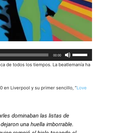
Use
00:00
Up/Down
nica de todos los tiempos. La beatlemanía ha
Arrow
keys
to
en Liverpool y su primer sencillo, “
Love
increase
or
decrease
volume.
arles dominaban las listas de
 dejaron una huella imborrable.
uien rompió el hielo tocando el