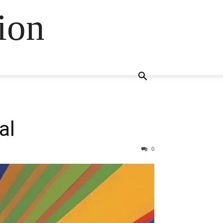
ion
al
0