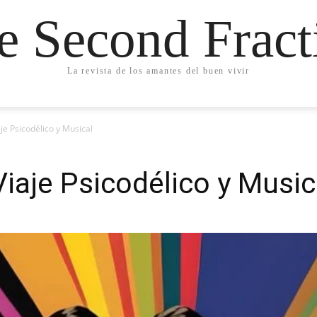
e Second Fract
La revista de los amantes del buen vivir
je Psicodélico y Musical
Viaje Psicodélico y Music