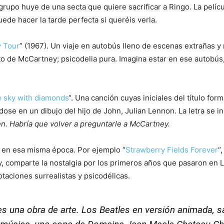
 grupo huye de una secta que quiere sacrificar a Ringo. La pelí
ede hacer la tarde perfecta si queréis verla.
y Tour
” (1967). Un viaje en autobús lleno de escenas extrañas y
ito de McCartney; psicodelia pura. Imagina estar en ese autobús
e sky with diamonds
“. Una canción cuyas iniciales del título for
se en un dibujo del hijo de John, Julian Lennon. La letra se ins
icen. Habría que volver a preguntarle a McCartney.
n en esa misma época. Por ejemplo “
Strawberry Fields Forever
“
, comparte la nostalgia por los primeros años que pasaron en L
taciones surrealistas y psicodélicas.
 es una obra de arte. Los Beatles en versión animada, 