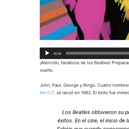
Audio
00:00
Player
¡Atención, fanáticos de los Beatles! Prepara
vuelto.
John, Paul, George y Ringo. Cuatro nombres 
Me Do
“, se lanzó en 1962. El éxito fue inmed
Los Beatles obtuvieron su pr
éxitos. En el cine, el inicio 
Sabéis que cuando conocieron a