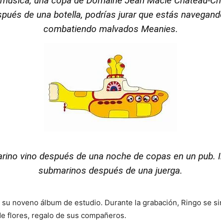
 música, una copa de
Domaine Jean Macle Chateau-Ch
ués de una botella, podrías jurar que estás navegand
combatiendo malvados Meanies.
marino vino después de una noche de copas en un pub.
submarinos después de una juerga.
, su noveno álbum de estudio. Durante la grabación, Ringo se si
 de flores, regalo de sus compañeros.