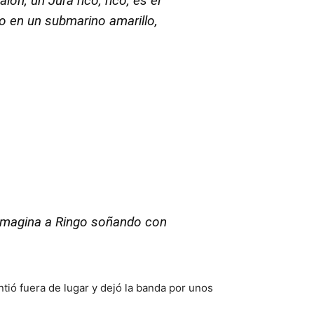
alon
, un Jura rico, rico, es el
o en un submarino amarillo,
 Imagina a Ringo soñando con
ntió fuera de lugar y dejó la banda por unos