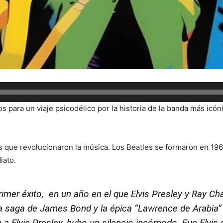
os para un viaje psicodélico por la historia de la banda más icó
que revolucionaron la música. Los Beatles se formaron en 1960 
iato.
imer éxito, en un año en el que Elvis Presley y Ray Ch
de la saga de James Bond y la épica “Lawrence de Arabia”
 Elvis Presley, hubo un silencio incómodo. Fue Elvis q