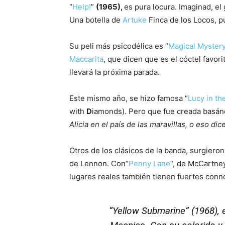
“
Help!
”
(1965),
es pura locura. Imaginad, el
Una botella de
Artuke
Finca de los Locos, pu
Su peli más psicodélica es “
Magical Myster
Maccarita
, que dicen que es el cóctel favor
llevará la próxima parada.
Este mismo año, se hizo famosa “
Lucy in th
with
D
iamonds). Pero que fue creada basándo
Alicia en el país de las maravillas, o eso d
Otros de los clásicos de la banda, surgiero
de Lennon. Con”
Penny Lane
“, de McCartney
lugares reales también tienen fuertes conno
“
Yellow Submarine
” (1968),