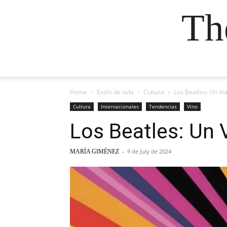
Th
Home
Estilo de vida
Cultura
Los Beatles: Un Via
Cultura
Internacionales
Tendencias
Vino
Los Beatles: Un 
-
9 de July de 2024
MARÍA GIMÉNEZ