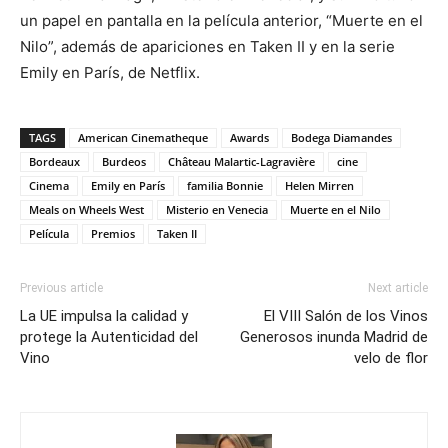
un papel en pantalla en la película anterior, “Muerte en el
Nilo”, además de apariciones en Taken II y en la serie
Emily en París, de Netflix.
TAGS
American Cinematheque
Awards
Bodega Diamandes
Bordeaux
Burdeos
Château Malartic-Lagravière
cine
Cinema
Emily en París
familia Bonnie
Helen Mirren
Meals on Wheels West
Misterio en Venecia
Muerte en el Nilo
Película
Premios
Taken II
Previous article
Next article
La UE impulsa la calidad y
El VIII Salón de los Vinos
protege la Autenticidad del
Generosos inunda Madrid de
Vino
velo de flor