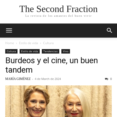
The Second Fraction
La revista de los amantes del buen vivir
Home
Estilo de vida
Cultura
Cultura
Estilo de vida
Tendencias
Vino
Burdeos y el cine, un buen
tandem
-
4 de March de 2024
0
MARÍA GIMÉNEZ