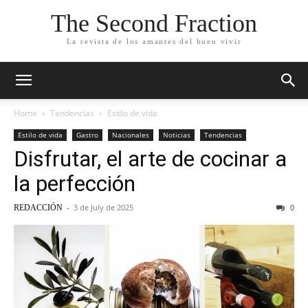
The Second Fraction
La revista de los amantes del buen vivir
Home
Tendencias
Estilo de vida
Estilo de vida
Gastro
Nacionales
Noticias
Tendencias
Disfrutar, el arte de cocinar a
la perfección
-
3 de July de 2025
0
REDACCIÓN