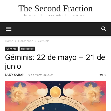
The Second Fraction
La revista de los amantes del buen vivir
Home
Horóscopo
Géminis
Géminis
Horóscopo
Géminis: 22 de mayo – 21 de
junio
-
9 de March de 2024
0
LADY SARAH