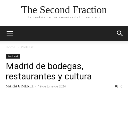
The Second Fraction
La revista de los amantes del buen vivir
Home
Podcast
Podcast
Madrid de bodegas,
restaurantes y cultura
-
19 de June de 2024
0
MARÍA GIMÉNEZ